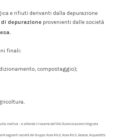
ca e rifiuti derivanti dalla depurazione
i di depurazione
provenienti dalle società
sesa
.
i finali:
condizionamento, compostaggio);
gricoltura.
sulta inattiva – si attende il riesame dell’AIA (Autorizzazione Integrata
i dalle seguenti società del Gruppo: Acea Ato 2, Acea Ato 5, Gesesa, Acquedotto