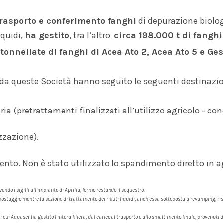
trasporto e conferimento fanghi
di depurazione biologi
iquidi,
ha
gestito
, tra l’altro,
circa 198.000 t di fangh
tonnellate di fanghi di Acea Ato 2, Acea Ato 5 e Ge
i da queste Società hanno seguito le seguenti destinazion
ria (pretrattamenti finalizzati all’utilizzo agricolo - 
izzazione).
ento. Non è stato utilizzato lo spandimento diretto in a
vendo i sigilli all’impianto di Aprilia, fermo restando il sequestro.
ompostaggio mentre la sezione di trattamento dei rifiuti liquidi, anch’essa sottoposta a revamping, ri
di cui Aquaser ha gestito l’intera filiera, dal carico al trasporto e allo smaltimento finale, provenut