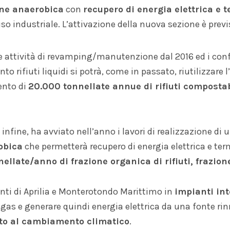
one anaerobica
con
recupero di energia elettrica e 
so industriale. L’attivazione della nuova sezione è prev
e attività di revamping/manutenzione dal 2016 ed i con
to rifiuti liquidi si potrà, come in passato, riutilizzare 
ento di
20.000 tonnellate annue di rifiuti compostab
, infine, ha avviato nell’anno i lavori di realizzazione di
obica
che permetterà recupero di energia elettrica e te
ellate/anno di frazione organica di rifiuti, frazion
anti di Aprilia e Monterotondo Marittimo in
impianti in
as e generare quindi energia elettrica da una fonte rinn
to al cambiamento climatico
.