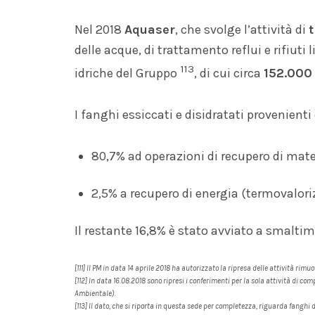
Nel 2018
Aquaser
, che svolge l’attività di
delle acque, di trattamento reflui e rifiuti l
113
idriche del Gruppo
, di cui circa
152.000 
I fanghi essiccati e disidratati provenient
80,7% ad operazioni di recupero di mate
2,5% a recupero di energia (termovalor
Il restante 16,8% è stato avviato a smaltim
[111] Il PM in data 14 aprile 2018 ha autorizzato la ripresa delle attività rimuo
[112] In data 16.08.2018 sono ripresi i conferimenti per la sola attività di c
Ambientale).
[113] Il dato, che si riporta in questa sede per completezza, riguarda fanghi 