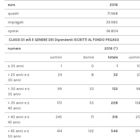
euro
2016
quadri
71.968
impiegati
39.985
operai
36.804
CLASSI DI et
À E
GENERE
DEI
Dipendenti ISCRITTI AL FONDO PEGASO
numero
2016 (*)
uomini
donne
totale
uomin
≤ 25 anni
1
0
1
1
> 25 anni e ≤
24
8
32
2
30 anni
> 30 anni e ≤
99
33
132
9
35 anni
> 35 anni e ≤
173
55
228
15
40 anni
> 40 anni e ≤
245
71
316
21
45 anni
> 45 anni e ≤
414
132
546
37
50 anni