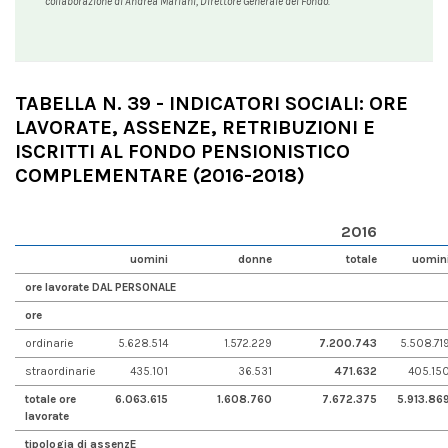
collaborazione di Andrea Mariani, Direttore Generale del Fondo.
TABELLA N. 39 - INDICATORI SOCIALI: ORE
LAVORATE, ASSENZE, RETRIBUZIONI E
ISCRITTI AL FONDO PENSIONISTICO
COMPLEMENTARE (2016-2018)
2016
uomini
donne
totale
uomin
ore lavorate DAL PERSONALE
ore
ordinarie
5.628.514
1.572.229
7.200.743
5.508.71
straordinarie
435.101
36.531
471.632
405.15
totale ore
6.063.615
1.608.760
7.672.375
5.913.86
lavorate
tipologia di assenzE