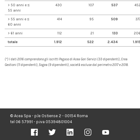
> 50 anni e ≤
430
107
537
45
55 anni
> 55 anni e ≤
414
95
509
37
60 anni
> 61 anni
112
21
133
20
totale
1.912
522
2.434
1.91
(*) I dati 2016 comprendono gli iscritti Pegaso di Acea Gori Servizi (33 dipendenti), Crea
Gestioni (11 dipendenti), Sogea (9 dipendenti), società escluse dal perimetro 2017 e 2018.
© Acea Spa - p.le Ostiense 2 - 00154 Roma
tel 06 57991 - p.iva 05394801004