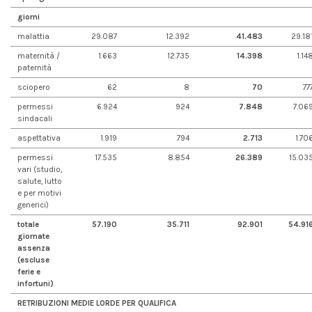
giorni
malattia
29.087
12.392
41.483
29.18
maternità /
1.663
12.735
14.398
1.14
paternità
sciopero
62
8
70
77
permessi
6.924
924
7.848
7.06
sindacali
aspettativa
1.919
794
2.713
1.70
permessi
17.535
8.854
26.389
15.03
vari (studio,
salute, lutto
e per motivi
generici)
totale
57.190
35.711
92.901
54.91
giornate
assenza
(escluse
ferie e
infortuni)
RETRIBUZIONI MEDIE LORDE PER QUALIFICA